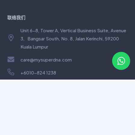
联络我们
Unit 6-8, Tower A, Vertical Business Suite, Avenue
3, Bangsar South, No. 8, Jalan Kerinchi, 59200
Kuala Lumpur
care@mysuperdna.com
+6010-824 1238
链接
CancerDetect™
我们的产品
技术