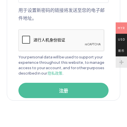
用于设置新密码的链接将发送至您的电子邮
件地址。
MYR
USD
新币
Your personal data will be used to support your
experience throughout this website, to manage
access to your account, and for other purposes
described in our
隐私政策
.
注册