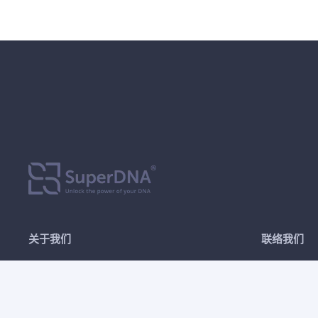
关于我们
联络我们
SuperDNA成立于 2022 年，是马来西亚
Unit 
首家提供自有实验室分析的基因检测公司
Busi
与提供免费报告讲解，致力于让每个人了
Bangs